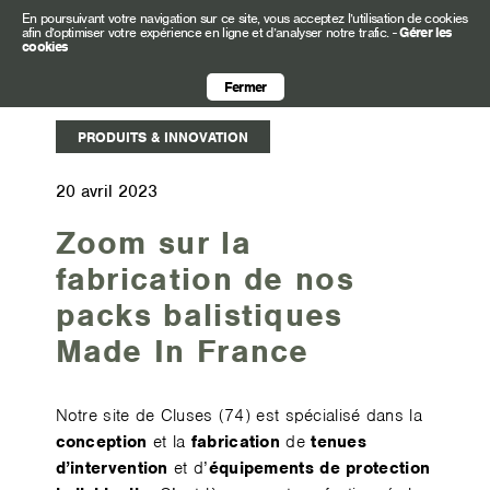
En poursuivant votre navigation sur ce site, vous acceptez l’utilisation de cookies
afin d’optimiser votre expérience en ligne et d’analyser notre trafic.
-
Gérer les
cookies
Fermer
PRODUITS & INNOVATION
20 avril 2023
Zoom sur la
fabrication de nos
packs balistiques
Made In France
Notre site de Cluses (74) est spécialisé dans la
conception
et la
fabrication
de
tenues
d’intervention
et d’
équipements de protection