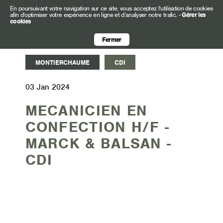
En poursuivant votre navigation sur ce site, vous acceptez l’utilisation de cookies
afin d’optimiser votre expérience en ligne et d’analyser notre trafic.
-
Gérer les
cookies
Fermer
MONTIERCHAUME
CDI
03 Jan 2024
MECANICIEN EN
CONFECTION H/F -
MARCK & BALSAN -
CDI