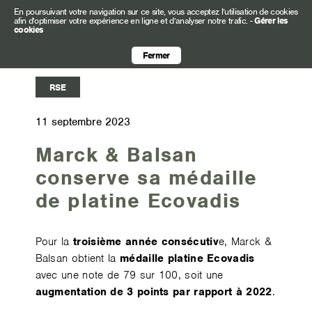
En poursuivant votre navigation sur ce site, vous acceptez l’utilisation de cookies
afin d’optimiser votre expérience en ligne et d’analyser notre trafic.
-
Gérer les
cookies
Fermer
RSE
11 septembre 2023
Marck & Balsan
conserve sa médaille
de platine Ecovadis
Pour la
troisième année consécutiv
e, Marck &
Balsan obtient la
médaille platine Ecovadis
avec une note de 79 sur 100, soit une
augmentation de 3 points par rapport à 2022
.