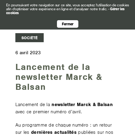
En poursuivant votre navigation sur ce site, vous acceptez l’utilisation de cookies
afin d’optimiser votre expérience en ligne et d’analyser notre trafic.
-
Gérer les
cookies
Fermer
SOCIÉTÉ
6 avril 2023
Lancement de la
newsletter Marck &
Balsan
Lancement de la
newsletter Marck & Balsan
avec ce premier numéro d’avril.
Au programme de chaque numéro : un retour
sur les
dernières actualités
publiées sur nos